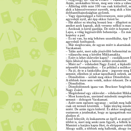
Aztán, szokásához híven, meg sem várta a választ
– Állítólag több mint 100 van csak kitűnőből, m
akik a hámozóversenyt nyerték, meg akik a hímz
dobbantóbajnokságban győztek.
– Vagy éppenséggel a futóversenyen, mint péld
agyvelejű nyúl, aki épp ekkor futott be.
– Hát akkor ez tényleg hosszú lesz – állapított
amiket azok kapnak, akik verseny nélkül is mar
– Azoknak is kerül gazdája. De ezért is hoztam
Lajos, a világ legjószívűbb behemótja. – Én má
kemény a pad.
– És mi van, ha míg békésen szundikálsz, épp T
agyvelejű futóbajnok.
– Már megbocsáss, de ugyan miért is akarnának 
Vacskamati.
– Talán azért, mert nála jószívűbb behemóttal 
– válaszolta meg a kérdést Mikkamakka.
– Ezért is lehet oklevelet kapni? – csodálkozott
fájós lábával épp a fatörzs szélére ereszkedett.
– Miért ne? – vélekedett Nagy Zoárd, a lépkedő 
népesebb kompániához. – Én például a múltkor 
– Na jó, de te a faiskolába jársz – jegyezte me
semmit, ellenben jó sokat tapsolhatok nektek, a
– Dömdödöm – szólalt meg ekkor Dömdödöm.
A többiek észre sem vették, mikor érkezett. De 
– Dömdödöm.
– Dömdödömnek igaza van. Bruckner Szigfridnél 
Nagy Zoárd.
– Megérdemel egy oklevelet – vélekedett Mikk
– Most komolyan, szerinted mindenki megérdem
semmit – dohogott Vacskamati.
– Azért nem egészen ugyanaz – szólalt meg halka
csak ott termett közöttük. – Talán tényleg mi
miért. De aztán úgyis kiderül. És akkor megka
osztanom a jutalmakat, hogy az igazgatónak ez
aludjon el.
Ezzel felnyúlt, és leakasztotta az égről az aran
többit is, mert míg senki nem figyelt, a felhő
Maminti a karjára kapta őket, és elröppent velük
Ahogy szállt, a többiek még hallották, ahogy ö