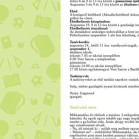
Július 8-án 9 és 13 óra között a
gimnázium épül
Augusztus 5-én 9 és 13 óra között az
általános 
Ebéd
A honlapról letölthető (Aktuális/letölthető dok
gellert.hu címre.
Ebédbefizetés készpénzben:
Augusztus 19. 9 és 13 óra között a gazdasági ir
Ebédbefizetés átutalással:
Az átutaláshoz szükséges tudnivalókat a fenti ny
Pótbefizetésre szeptember 1-jén lesz lehetőség, 
Tanévkezdés:
augusztus 24., hétfő 11 óra: osztályozóvizsgák,
szeptember 1.
általános iskola:
érkezés 7.45-re iskolai ünneplőben
9.00 Veni Sancte a templomban.
gimnázium:
érkezés 14.00-ra iskolai ünneplőben
17.00 közös egyházmegyei Veni Sancte a Bazilika
Tankönyvek:
A tankönyveket az első tanítási napokon osztjuk
Szép, ember-gazdagító nyarat kívánunk minden
Nyáry Zsigmond
igazgató
Tanévzáró mese
Mikkamakka ért elsőnek a tisztásra. Letelepedett 
bámulni. Az egyik egyre inkább egy nagy kupáh
emelni a győzelem után. Aztán ahogy tovább höm
egy ezüstéremmé olvadt.
– Na, jól nézünk ki – szólalt meg mellette egysz
– Mármint mi? – érdeklődött Mikkamakka, aki ké
napfényben pont most kezdett arannyá változni.
– Hogyhogy mi? Hát az évzáró! – válaszolta Vac