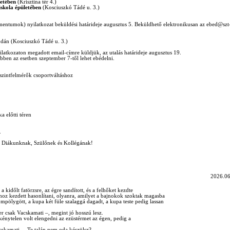
etében
(Krisztina tér 4.)
iskola épületében
(Kosciuszkó Tádé u. 3.)
umentumok) nyilatkozat beküldési határideje augusztus 5. Beküldhető elektronikusan az ebed@szt
odán (Kosciuszkó Tádé u. 3.)
ilatkozaton megadott email-címre küldjük, az utalás határideje augusztus 19.
ebben az esetben szeptember 7-től lehet ebédelni.
 szintfelmérők csoportváltáshoz
 előtti téren
.
 Diákunknak, Szülőnek és Kollégának!
2026.06
a kidőlt fatörzsre, az égre sandított, és a felhőket kezdte
oz kezdett hasonlítani, olyanra, amilyet a bajnokok szoktak magasba
pölygött, a kupa két füle szalaggá dagadt, a kupa teste pedig lassan
er csak Vacskamati –, megint jó hosszú lesz.
nytelen volt elengedni az ezüstérmet az égen, pedig a
skamati. – Te talán nem oda készülsz?