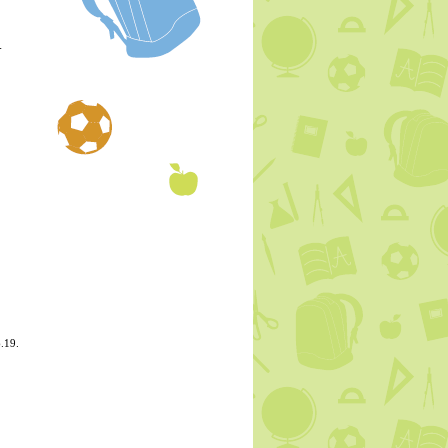
-
.19.