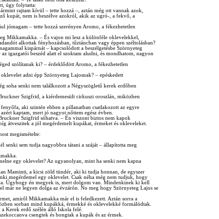
, úgy folytatta:
ármint rajtam kívül – tette hozzá –, aztán még ott vannak azok,
ő kupát, nem is beszélve azokról, akik az ugró-, a fekvő, a
ául jómagam – tette hozzá szerényen Aromo, a fékezhetetlen
 meg Mikkamakka. – És vajon mi lesz a különféle oklevelekkel,
adandót alkottak fényhozásban, tűztáncban vagy éppen széltolásban?
 magammal kispárnát – kapcsolódott a beszélgetésbe Szörnyeteg
r az igazgatói beszéd alatt el szoktam aludni, és mondhatom, nagyon
éged szólítanak ki? – érdeklődött Aromo, a fékezhetetlen
oklevelet adni épp Szörnyeteg Lajosnak? – epéskedett
még soha senki nem találkozott a Négyszögletű kerek erdőben
 Bruckner Szigfrid, a kiérdemesült cirkuszi oroszlán, miközben
fenyőfa, aki szintén ebben a pillanatban csatlakozott az egyre
azért kaptam, mert jó nagyot nőttem egész évben.
g Bruckner Szigfrid sóhatva. – Én viszont biztos nem kapok
míg átveszitek a jól megérdemelt kupákat, érmeket és okleveleket.
most megismételte:
senki sem tudja nagyobbra tátani a száját – állapította meg
amakka.
elne egy oklevelet? Az ugyanolyan, mint ha senki nem kapna
n Maminti, a kicsi zöld tündér, aki ki tudja honnan, de egyszer
ndenki megérdemel egy oklevelet. Csak néha még nem tudjuk, hogy
pja. Úgyhogy én megyek is, mert dolgom van. Mindenkinek ki kell
zel már ne legyen dolga az évzárón. No meg hogy Szörnyeteg Lajos se
yérmet, amiről Mikkamakka már el is feledkezett. Aztán sorra a
k közben sorban mind kupákká, érmekké és oklevelekké formálódtak.
 a Kerek erdő szélén álló Iskola felé.
sszekoccanva csengtek és bongtak a kupák és az érmek.