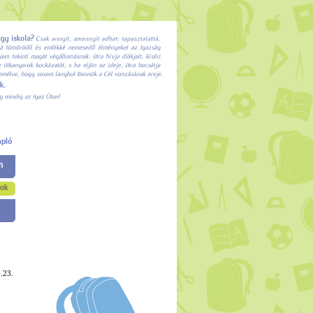
apló
m
yok
.23.