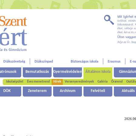
Diákszövetség
Diákszínpad
Biztonságos iskola
Erasmus
E-n
atrónusok
Bemutatkozás
Gyermekvédelem
Általános Iskola
Gimnáziu
Iskolaépület
Éves menetrend
Hírek
Versenyeredmények
Galéria
Órarend
Osztál
DÖK
Zeneterem
Archívum
Felvételi
Aktuális
2026.06