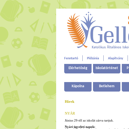
Fenntartó
Plébánia
Alapítvány
Elérhetőség
Iskolatörténet
P
Kápolna
Betlehem
Hírek
NYÁR
Június 29-től az iskolát zárva tartjuk.
Nyári ügyeleti napok: