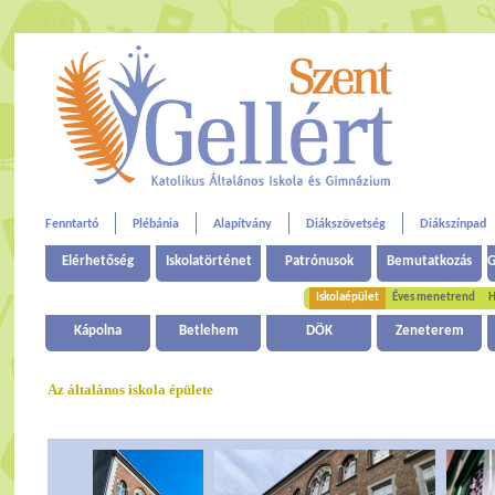
Fenntartó
Plébánia
Alapítvány
Diákszövetség
Diákszínpad
Elérhetőség
Iskolatörténet
Patrónusok
Bemutatkozás
G
Iskolaépület
Éves menetrend
H
Kápolna
Betlehem
DÖK
Zeneterem
Az általános iskola épülete