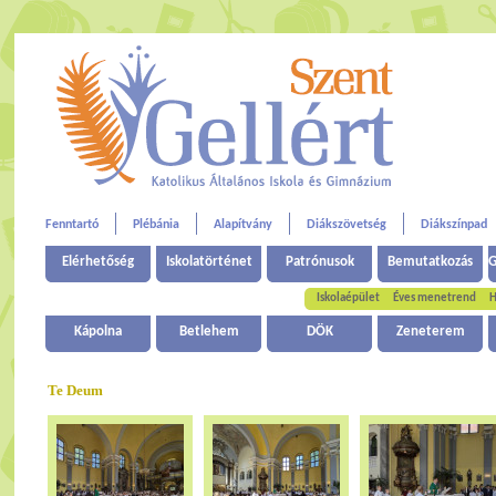
Fenntartó
Plébánia
Alapítvány
Diákszövetség
Diákszínpad
Elérhetőség
Iskolatörténet
Patrónusok
Bemutatkozás
G
Iskolaépület
Éves menetrend
H
Kápolna
Betlehem
DÖK
Zeneterem
Te Deum